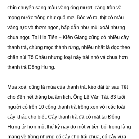
chín chuyển sang màu vàng óng mượt, căng tròn và
mọng nước trông như quả mơ. Bóc vỏ ra, thịt có màu
vàng rực và thơm ngon, hấp dẫn như mùi xoài nhưng
chua ngọt. Tại Hà Tiên – Kiên Giang cũng có nhiều cây
thanh trà, chúng mọc thành rừng, nhiều nhất là dọc theo
chân núi Tô Châu nhưng loại này trái nhỏ và chua hơn
thanh trà Đông Hưng.
Mùa xoài cũng là mùa của thanh trà, kéo dài từ sau Tết
cho đến hết tháng ba âm lịch. Ông Lê Văn Tài, 83 tuổi,
người có trên 10 công thanh trà trồng xen với các loài
cây khác cho biết: Cây thanh trà đã có mặt tại Đông
Hưng từ hơn một thế kỷ nay do một vị tiền bối trong làng
mang về trồng nhưng có cây cho trái chua, có cây vừa