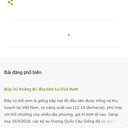
N
h
ậ
n
x
é
Bài đăng phổ biến
t
Bắp 'nữ hoàng đỏ' đầu tiên tại Việt Nam
Đây có thể xem là giống bắp hạt đỏ đầu tiên được trồng và thu
hoạch tại Việt Nam, có năng suất cao (12-14 tấn/hecta), phù hợp
với thổ nhưỡng của nhiều địa phương, giá trị kinh tế cao. Sáng
nay 16/3/2018, các kỹ sư Vương Quốc Cây Giống đã có dịp đến