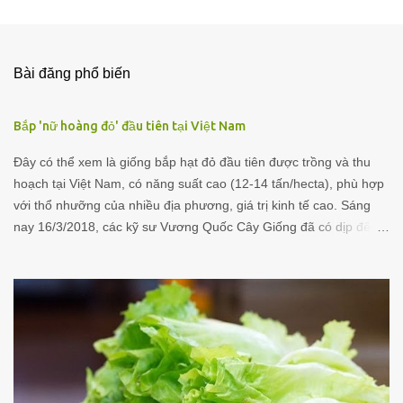
n
x
é
Bài đăng phổ biến
t
Bắp 'nữ hoàng đỏ' đầu tiên tại Việt Nam
Đây có thể xem là giống bắp hạt đỏ đầu tiên được trồng và thu
hoạch tại Việt Nam, có năng suất cao (12-14 tấn/hecta), phù hợp
với thổ nhưỡng của nhiều địa phương, giá trị kinh tế cao. Sáng
nay 16/3/2018, các kỹ sư Vương Quốc Cây Giống đã có dịp đến
thực nghiệm quan sát hoạt động thu hoạch giống bắp hạt đỏ
được gọi tên là bắp "Nữ hoàng đỏ" tại ấp Lương Phú C, xã Lương
Hoà Lạc, huyện Chợ Gạo, tỉnh Tiền Giang. Được biết giống bắp
này có thể trồng như các giống bắp thông thường khác và có
năng suất cao, trung bình 12 tấn/hecta. Mỗi trái bắp thu hoạch có
trọng lượng 500-600g/trái, và đặc biệt là (nếu cần) vẫn có thể ăn
sống mà không cần luộc như thông thường. Kỹ sư Vương Quốc
Cây Giống đã ăn thử ngay tại cánh đồng, và cảm nhận ban đầu là