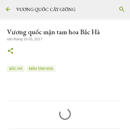
Chuyển đến nội dung chính
VƯƠNG QUỐC CÂY GIỐNG
Vương quốc mận tam hoa Bắc Hà
vào
tháng 10 03, 2017
BẮC HÀ
MẬN TAM HOA
N
h
ậ