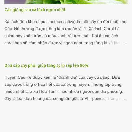
hạt chắc nhưng khá dẻo khi nhai trực tiếp, giòn ngọt và mát
Các giống rau xà lách ngon nhất
(miệng) như củ năng. Được biết, hạt giống của bắp Nữ hoàng đỏ
này được nhập trực tiếp từ Thái Lan. Căn cứ vào thực nghiệm
Xà lách (tên khoa học: Lactuca sativa) là một cây ôn đới thuộc họ
trồng và thu hoạch trong thời gian qua, theo ước lượng của
Cúc. Nó thường được trồng làm rau ăn lá. 1. Xà lách Carol Lá
Vương ...
salad này xoăn tròn có màu xanh rất tươi mát. Khi ăn xà lách
carol bạn sẽ cảm nhận được vị ngon ngọt trong từng lá xá lách.
Loại xà lách này rất nhiều người ưa chuộng bởi khi ăn rất giòn và
tươi mát. Xà lách carol sạch ăn sẽ có vị hơi đắng hơn bình
thường một chút, làm salad dầu giấm thì mùi vị sẽ rất tuyệt. Xà
Dừa sáp cấy phôi giúp tăng tỷ lệ sáp lên 90%
lách carol hỗ trợ tiêu hóa và tốt cho gan, giảm nguy cơ mắc bệnh
Huyện Cầu Kè được xem là “thánh địa” của cây dừa sáp. Dừa
tim mạch, các cơn nhồi máu cơ tim, ung thư, nứt cột sống, thiếu
sáp được trồng ở hầu hết các xã trong huyện, nhưng tập trung
máu, chứng mất ngủ do căng thẳng. 2. Xà lách Romaine Xà lách
nhiều nhất là ở xã Hòa Tân. Theo nhiều người dân địa phương,
này giòn, ngọt, ít hăng, thích hợp với các loại salad kiểu Tây kết
đây là loại dừa hoang dã, có nguồn gốc từ Philippines. Trong một
hợp với cá ngừ, phô mai, bơ, cà chua… Xà lách Romaine có lá
chuyến đi Campuchia, có một vị sư cả ở huyện này được người
xanh đậm và dài. Nó có kết cấu lá giòn và hương vị đậm đà hơn
dân nước bạn cho giống về trồng, phát triển đến bây giờ. Nhìn bề
các loại khác. Là một nguồn chứa nhiều vitamin A, C, B1 và B2,
ngoài, cây và trái dừa sáp không khác gì cây dừa ta từ màu sắc
và axit folic. 3. Xà lách lá xoăn (Frisse Lettuce) Xà lách giòn, vị
đến kích cỡ. Điểm khác biệt là phần cơm dừa. Cơm dừa sáp dày,
đắng khá rõ, xà lách này khôn...